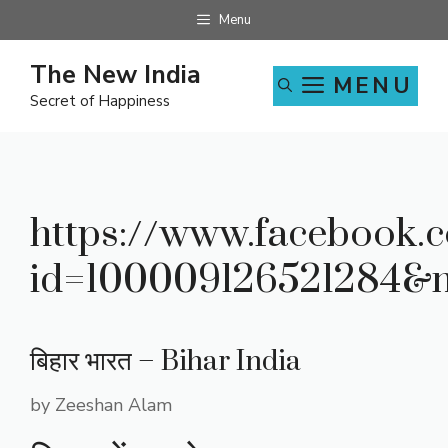
Skip
Menu
to
content
The New India
MENU
Secret of Happiness
https://www.facebook.c
id=100009126521284&
बिहार भारत – Bihar India
by
Zeeshan Alam