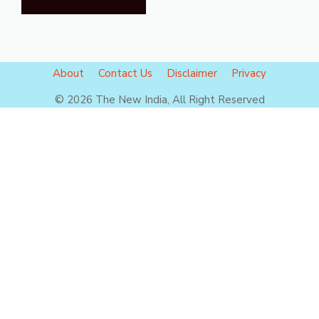
About
Contact Us
Disclaimer
Privacy
© 2026 The New India, All Right Reserved